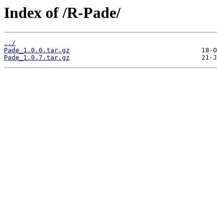
Index of /R-Pade/
../
Pade_1.0.6.tar.gz
Pade_1.0.7.tar.gz